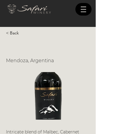
< Back
Crecida Andina
Mendoza, Argentina
Intricate blend of Malbec, Cabernet